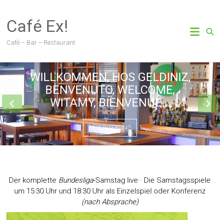
Zum
Inhalt
Café Ex!
springen
Café – Bar – Restaurant
WILLKOMMEN, HOS GELDINIZ,
BENVENUTO, WELCOME,
WITAMY, BIENVENUE...
RESERVIERUNG
Der komplette
Bundesliga
-Samstag live · Die Samstagsspiele
um 15:30 Uhr und 18:30 Uhr als Einzelspiel oder Konferenz
(nach Absprache)